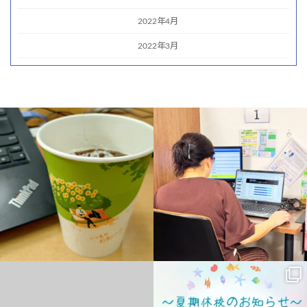
2022年4月
2022年3月
アイスコーヒーなう
パソコン・スマ
word・Excelを資格まで取得され、今は
ホ・ワードプレス教室本日日曜日は定休
PowerPointをお勉強中のSさん♪
...
日です
#ワードプレス
...
0
0
12
0
#パソコン教室
こんにちは。
#遠賀町
ハローパソコン教室 幕張校のKです！
#水巻町