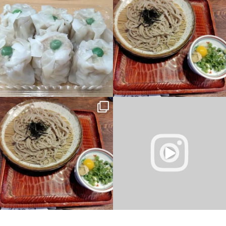
しました
明日は１２時から #パソコン
し・・・色々考えるとこうなってしま
教室 #鶴見区
...
う・・・。結構メンタル弱い星人で
...
15
0
9
0
昨日の夜、胃が痛いし、吐き気はする
タイピングにチャレンジ！
し・・・色々考えるとこうなってしま
Scratchでプログラミング！
う・・・。結構メンタル弱い星人で
...
...
2
0
5
0