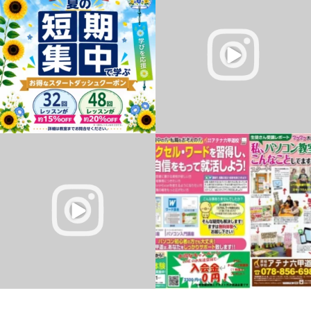
ハローパソコン教室 幕張校
の始まり、【朝のルーティン】を分かり
インストラクターのKです♪
やすく解説した動画です。
...
...
5
0
0
0
ゲームを作るって難しそう…？
✽.｡.:*・ﾟ ✽.｡.:*・ﾟ ✽.｡.:*・ﾟ ✽.｡.:*・ﾟ
実は小学生でも楽しくチャレンジできち
✽.｡.:*・ﾟ
ゃいます！
...
...
0
0
0
0