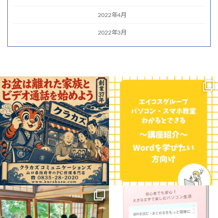
2022年4月
2022年3月
お盆の時期、遠くに住むご家族やお孫さ
こんにちは！三重県に7校舎、愛知県に4
んに会いたくなりますよね。
校舎展開しているエイコスグループのパ
...
ソコン・スマホ教室わかると
...
0
0
0
0
.
【新講座のお知らせ】
8月に入って
益々暑さ厳しい日が続きますね
パソコンで学ぶ