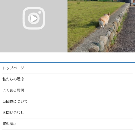
そして、何回もチャレンジして……
ど、私と母は親子ではない。父
...
ついに
...
2
0
4
0
トップページ
私たちの理念
よくある質問
当団体について
お問い合わせ
資料請求