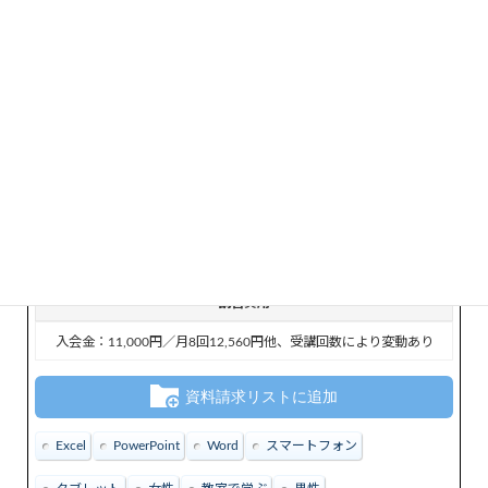
月会費、機械使用料などは一切無料で、１回のレッスン料金
は1,500円（税込）からと、受講費用がリーズナブルなのも嬉
しいポイントです。
パソコンの基本操作取得だけでなく、MOS、サーティファ
イ、P検などの各種資格の取得も可能なので、就職や転職に
も役立てられますよ。
所在地・住所
〒590-0023 大阪府堺市堺区南三国ヶ丘町4丁1-1-103
講習費用
入会金：11,000円／月8回12,560円他、受講回数により変動あり
資料請求リストに追加
Excel
PowerPoint
Word
スマートフォン