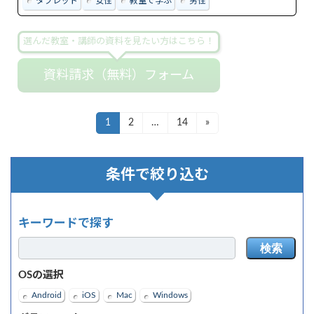
タブレット
女性
教室で学ぶ
男性
選んだ教室・講師の資料を見たい方はこちら！
資料請求（無料）フォーム
投
1
2
…
14
»
固
固
固
定
定
定
稿
ペ
ペ
ペ
ナ
ー
ー
ー
条件で絞り込む
ジ
ジ
ジ
ビ
ゲ
キーワードで探す
ー
検索
シ
OSの選択
ョ
Android
iOS
Mac
Windows
ン