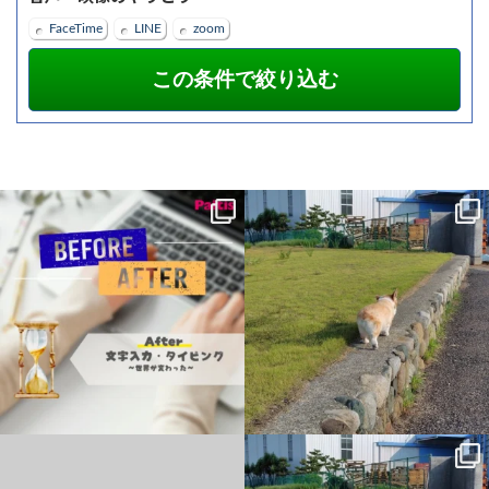
FaceTime
LINE
zoom
キーボードを見ながら、
父の病気が進行してからなんかモヤモヤ
人差し指で一文字ずつ入力していた頃。
する・・・ってのは、私と父は親子だけ
...
ど、私と母は親子ではない。父
...
2
0
14
0
今日は歯車の仕組みをお勉強
父の病気が進行してからなんかモヤモヤ
する・・・ってのは、私と父は親子だけ