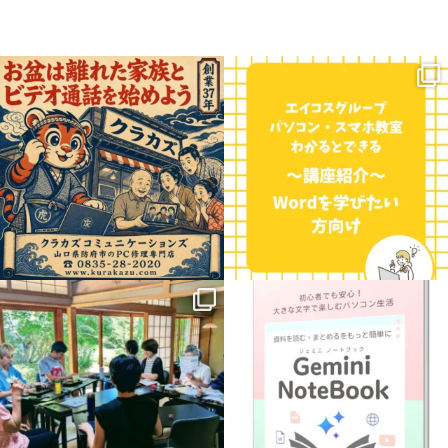
お盆の時期、遠くに住むご家族やお孫さ
こんにちは！三重県に7校舎、愛知県に4
んに会いたくなりますよね。
校舎展開しているエイコスグループのパ
...
ソコン・スマホ教室わかると
...
0
0
0
0
.
【新講座のお知らせ】
8月に入って
益々暑さ厳しい日が続きますね
パソコンで学ぶ
「Gemini
...
猛暑の中ですが、今週は
...
1
0
3
0