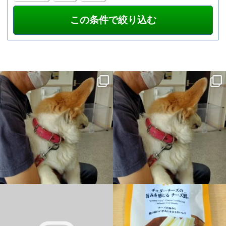
昨日は朝一からまる子の通院。歯槽膿漏
昨日は朝一からまる子の通院。歯槽膿漏
の進行を抑えるために・・・。
...
の進行を抑えるために・・・。
...
3
0
12
0
この夏、パソコンで「新しい」体験を
チーズ鱈®なう
パソコン・スマホ・ワ
しませんか？
ードプレス教室本日のレッスン全て終了
しました
明日は祝日定
...
＼小学生向け／
...