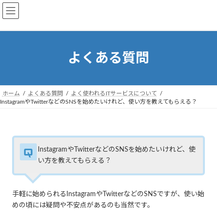
コ
ナ
ン
ビ
テ
ゲ
ン
ー
ツ
シ
よくある質問
へ
ョ
ス
ン
キ
に
ッ
移
ホーム
よくある質問
よく使われるITサービスについて
プ
動
InstagramやTwitterなどのSNSを始めたいけれど、使い方を教えてもらえる？
InstagramやTwitterなどのSNSを始めたいけれど、使
い方を教えてもらえる？
手軽に始められるInstagramやTwitterなどのSNSですが、使い始
めの頃には疑問や不安点があるのも当然です。