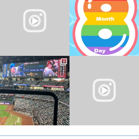
暑い日が続いていますね
...
なんの日なんですかね？
...
0
0
0
0
パソコン教室 YESパソコン学院 新さっぽ
ろ校
おはようございます
...
・
・
...
0
0
2
0