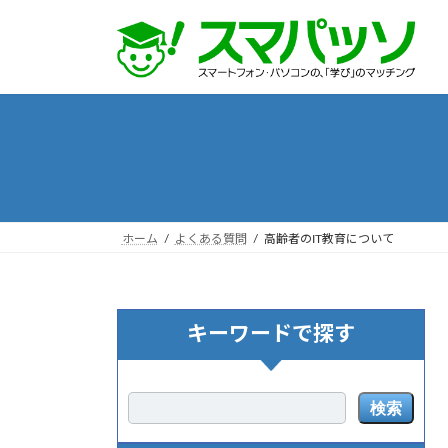
コ
ナ
ン
ビ
テ
ゲ
ン
ー
ツ
シ
へ
ョ
ス
ン
キ
に
ッ
移
プ
動
ホーム
よくある質問
高齢者のIT教育について
キーワードで探す
検索