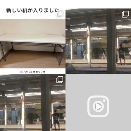
新しい机が入りました。
一番最初の予定では、午前中教室、午後
から大阪市内出張だったのですが、父の
横に並んで、同じ画面を見ながら。
主治医が父を含めて話をしまし
...
...
1
0
0
0
一番最初の予定では、午前中教室、午後
仕事終わりに駐車場から花火が見れまし
から大阪市内出張だったのですが、父の
た
主治医が父を含めて話をしまし
...
#岡山市東区平島
#花火
#きれい
...
6
0
4
0