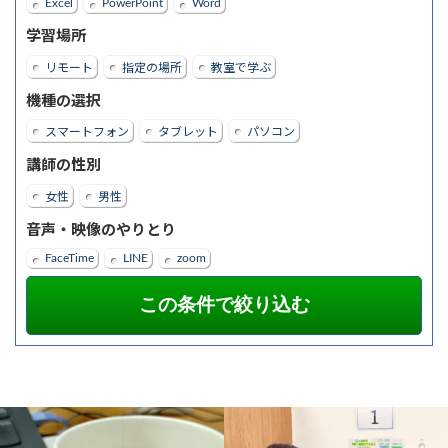
Excel
PowerPoint
Word
学習場所
リモート
指定の場所
教室で学ぶ
機種の選択
スマートフォン
タブレット
パソコン
講師の性別
女性
男性
音声・映像のやりとり
FaceTime
LINE
zoom
アイスコーヒーなう
パソコン・スマ
word・Excelを資格まで取得され、今は
ホ・ワードプレス教室本日日曜日は定休
PowerPointをお勉強中のSさん♪
...