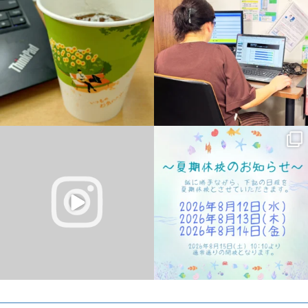
日です
#ワードプレス
...
0
0
12
0
#パソコン教室
こんにちは。
#遠賀町
ハローパソコン教室 幕張校のKです！
#水巻町
#岡垣町
無料体験レッスン受付中！
...
#芦屋町
2
0
2
0