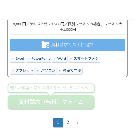
講習費用
入会金：5,000円／年会費：3,000円／レッスン代金：1回2時間
3,000円／テキスト代：1,200円／個別レッスンの場合、レッスン大
＋1,000円
資料請求リストに追加
Excel
PowerPoint
Word
スマートフォン
タブレット
パソコン
教室で学ぶ
選んだ教室・講師の資料を見たい方はこちら！
資料請求（無料）フォーム
投
1
2
»
固
固
定
定
稿