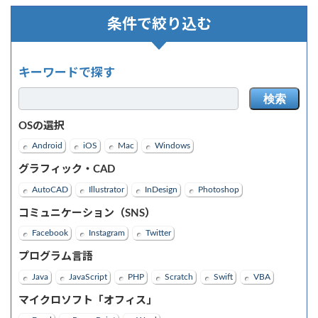
ペ
ペ
ナ
ー
ー
条件で絞り込む
ジ
ジ
ビ
ゲ
キーワードで探す
ー
検索
シ
OSの選択
ョ
Android
iOS
Mac
Windows
ン
グラフィック・CAD
AutoCAD
Illustrator
InDesign
Photoshop
コミュニケーション（SNS）
Facebook
Instagram
Twitter
プログラム言語
Java
JavaScript
PHP
Scratch
Swift
VBA
マイクロソフト「オフィス」