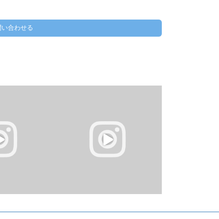
問い合わせる
にチャレンジ！
西武新宿線下井草パソコン教室真夏のス
でプログラミング！
キルアップ応援&新企画30分パーソナル
.
レッスン開催！
...
0
0
0