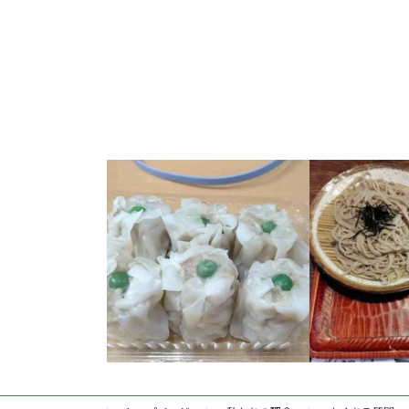
シューマイなう パソコン教室本日終了
昨日の夜、胃が痛
しました
明日は１２時から #パソコ
し・・・色々考え
ン教室 #鶴見区
...
う・・・。結構メ
15
0
9