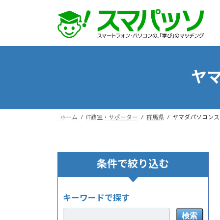
コ
ナ
ン
ビ
テ
ゲ
ン
ー
ツ
シ
へ
ョ
ヤマ
ス
ン
キ
に
ッ
移
プ
動
ホーム
IT教室・サポーター
群馬県
ヤマダパソコンスク
条件で絞り込む
キーワードで探す
検索