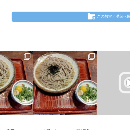
この教室／講師へ
いし、吐き気はする
昨日の夜、胃が痛いし、吐き気はする
タイピング
るとこうなってしま
し・・・色々考えるとこうなってしま
Scratch
ンタル弱い星人で
...
う・・・。結構メンタル弱い星人で
...
..
0
2
0
5