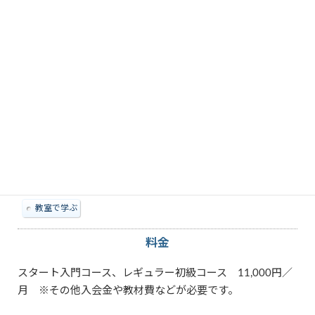
教えられる内容
Excel
iOS
PowerPoint
Scratch
Windows
Word
スマートフォン
タブレット
パソコン
その他特徴
教室で学ぶ
料金
スタート入門コース、レギュラー初級コース 11,000円／
月 ※その他入会金や教材費などが必要です。