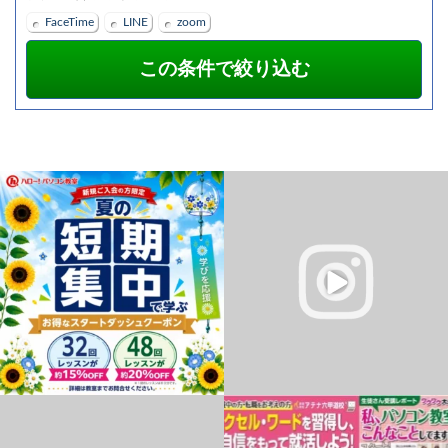
FaceTime
LINE
zoom
こんにちは!
就労支援施設「キャリカク半田」の一日
ハローパソコン教室 幕張校
の始まり、【朝のルーティン】を分かり
インストラクターのKです♪
やすく解説した動画です。
...
...
5
0
0
0
ゲームを作るって難しそう…？
✽.｡.:*・ﾟ ✽.｡.:*・ﾟ ✽.｡.:*・ﾟ ✽.｡.:*・ﾟ
実は小学生でも楽しくチャレンジできち
✽.｡.:*・ﾟ