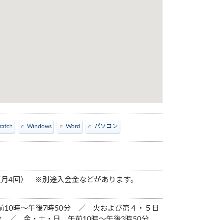
ratch
Windows
Word
パソコン
～（月4回） ※別途入会金などがあります。
10時～午後7時50分 ／ 火および第４・５日
分 ／ 金・土・日 午前10時〜午後3時50分