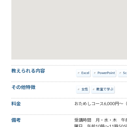
教えられる内容
Excel
PowerPoint
Sc
その他特徴
女性
教室で学ぶ
料金
おためしコース6,000円
備考
受講時間 月・水・木 午前
曜日 午前10時～11時50