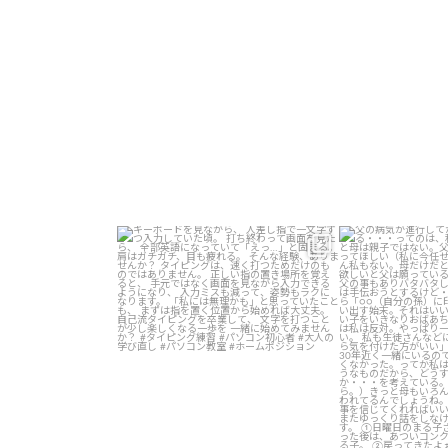
キーボードを見ながら、
父の病気が進行し
人差し指で一文字ずつ入力していた頃。
する・・・っての
...
ど、私と母は親
2
0
1