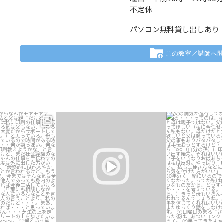
不定休
パソコン無料貸し出しあり
この教室／講師へ
てからなんかモヤモヤ
今日は歯車の仕組みをお勉強
父の病気が進行して
は、私と父は親子だけ
する・・・ってのは
子ではない。父
...
そして、何回もチャレンジして……
ど、私と母は親
ついに
...
4
0
2
4
0