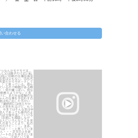
問い合わせる
からなんかモヤモヤ
Excelで目標達成率のチェック、一個ずつ
、私と父は親子だけ
目で追ってない？
子ではない。父
...
...
0
5
1