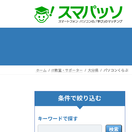
コ
ナ
ン
ビ
テ
ゲ
ン
ー
ツ
シ
へ
ョ
ス
ン
キ
に
ッ
移
プ
動
ホーム
IT教室・サポーター
大分県
パソコンくらぶ 
条件で絞り込む
キーワードで探す
検索