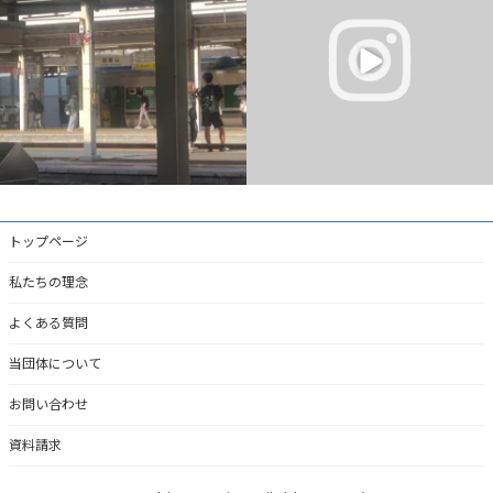
主治医が父を含めて話をしまし
...
#岡山市東区平島
#花火
#きれい
...
6
0
4
0
トップページ
私たちの理念
よくある質問
当団体について
お問い合わせ
資料請求