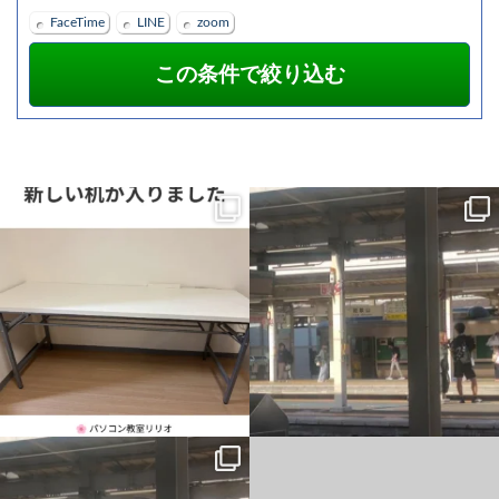
FaceTime
LINE
zoom
新しい机が入りました。
一番最初の予定では、午前中教室、午後
から大阪市内出張だったのですが、父の
横に並んで、同じ画面を見ながら。
主治医が父を含めて話をしまし
...
...
1
0
0
0
一番最初の予定では、午前中教室、午後
仕事終わりに駐車場から花火が見れまし
から大阪市内出張だったのですが、父の
た