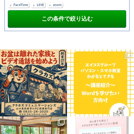
FaceTime
LINE
zoom
お盆の時期、遠くに住むご家族やお孫さ
こんにちは！三重県に7校舎、愛知県に4
んに会いたくなりますよね。
校舎展開しているエイコスグループのパ
...
ソコン・スマホ教室わかると
...
0
0
0
0
.
【新講座のお知らせ】
8月に入って