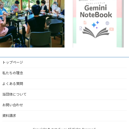
益々暑さ厳しい日が続きますね
パソコンで学ぶ
「Gemini
...
猛暑の中ですが、今週は
...
1
0
3
0
トップページ
私たちの理念
よくある質問
当団体について
お問い合わせ
資料請求