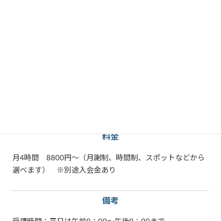
教えられる内容
Excel
Facebook
iOS
PowerPoint
Twitter
Windows
Word
スマートフォン
タブレット
パソコン
その他特徴
教室で学ぶ
男性
料金
月4時間 8800円～（月謝制、時間制、スポットなどから
選べます） ※別途入会金あり
備考