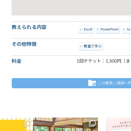
教えられる内容
Excel
PowerPoint
Sc
その他特徴
教室で学ぶ
料金
1回チケット：1,300円
この教室／講師へ
に7校舎、愛知県に4
.
【新講座
エイコスグループのパ
8月に入って