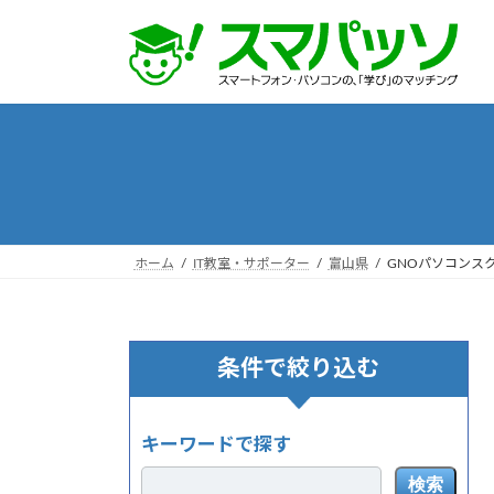
コ
ナ
ン
ビ
テ
ゲ
ン
ー
ツ
シ
へ
ョ
ス
ン
キ
に
ッ
移
プ
動
ホーム
IT教室・サポーター
富山県
GNOパソコンス
条件で絞り込む
キーワードで探す
検索