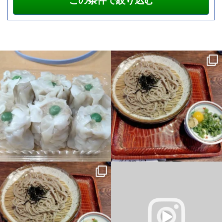
シューマイなう パソコン教室本日終了
昨日の夜、胃が痛いし、吐き気はする
しました
明日は１２時から #パソコン
し・・・色々考えるとこうなってしま
教室 #鶴見区
...
う・・・。結構メンタル弱い星人で
...
15
0
9
0
昨日の夜、胃が痛いし、吐き気はする
タイピングにチャレンジ！
し・・・色々考えるとこうなってしま
Scratchでプログラミング！
う・・・。結構メンタル弱い星人で
...
...
2
0
5
0