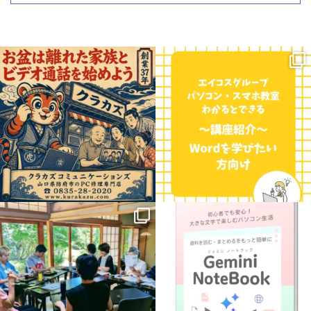
お盆の時期、遠くに住むご家族やお孫さ
こんにちは！三重県に7校舎、愛知県に4
んに会いたくなりますよね。
校舎展開しているエイコスグループのパ
...
ソコン・スマホ教室わかると
...
0
0
0
0
.
【新講座のお知らせ】
8月に入って
益々暑さ厳しい日が続きますね
パソコンで学ぶ
「Gemini
...
猛暑の中ですが、今週は
...
1
0
3
0