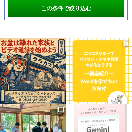
お盆の時期、遠くに住むご家族やお孫さ
こんにちは！三重県に7校舎、愛知県に4
んに会いたくなりますよね。
校舎展開しているエイコスグループのパ
...
ソコン・スマホ教室わかると
...
0
0
0
0
.
【新講座のお知らせ】
8月に入って
益々暑さ厳しい日が続きますね
パソコンで学ぶ
「Gemini
...