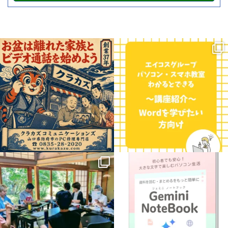
お盆の時期、遠くに住むご家族やお孫さ
こんにちは！三重県に7校舎、愛知県に4
んに会いたくなりますよね。
校舎展開しているエイコスグループのパ
...
ソコン・スマホ教室わかると
...
0
0
0
0
.
【新講座のお知らせ】
8月に入って
益々暑さ厳しい日が続きますね
パソコンで学ぶ
「Gemini
...
猛暑の中ですが、今週は
...
1
0
3
0