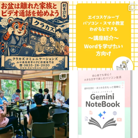
お盆の時期、遠くに住むご家族やお孫さ
こんにちは！三重県に7校舎、愛知県に4
んに会いたくなりますよね。
校舎展開しているエイコスグループのパ
...
ソコン・スマホ教室わかると
...
0
0
0
0
.
【新講座のお知らせ】
8月に入って
益々暑さ厳しい日が続きますね
パソコンで学ぶ
「Gemini
...
猛暑の中ですが、今週は
...
1
0
3
0