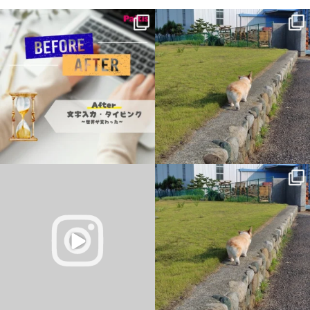
キーボードを見ながら、
父の病気が進行してからなんかモヤモヤ
人差し指で一文字ずつ入力していた頃。
する・・・ってのは、私と父は親子だけ
...
ど、私と母は親子ではない。父
...
2
0
14
0
今日は歯車の仕組みをお勉強
父の病気が進行してからなんかモヤモヤ
する・・・ってのは、私と父は親子だけ
そして、何回もチャレンジして……
ど、私と母は親子ではない。父
...
ついに
...
2
0
4
0