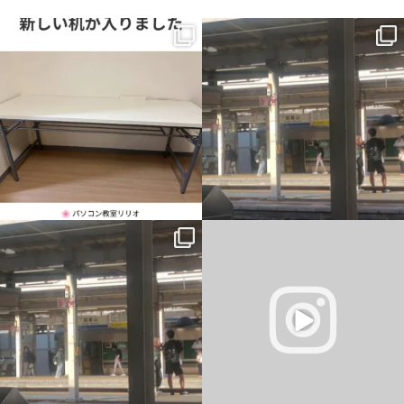
新しい机が入りました。
一番最初の予定では、午前中教室、午後
から大阪市内出張だったのですが、父の
横に並んで、同じ画面を見ながら。
主治医が父を含めて話をしまし
...
...
1
0
0
0
一番最初の予定では、午前中教室、午後
仕事終わりに駐車場から花火が見れまし
から大阪市内出張だったのですが、父の
た
主治医が父を含めて話をしまし
...
#岡山市東区平島
#花火
#きれい
...
6
0
4
0