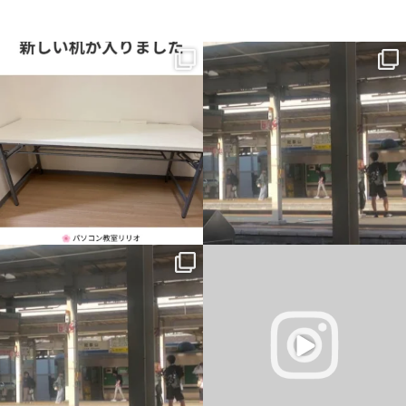
新しい机が入りました。
一番最初の予定では、午前中教室、午後
から大阪市内出張だったのですが、父の
横に並んで、同じ画面を見ながら。
主治医が父を含めて話をしまし
...
...
1
0
0
0
一番最初の予定では、午前中教室、午後
仕事終わりに駐車場から花火が見れまし
から大阪市内出張だったのですが、父の
た
主治医が父を含めて話をしまし
...
#岡山市東区平島
#花火
#きれい
...
6
0
4
0