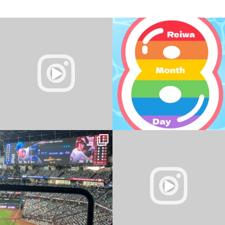
夏の無料体験受付中
＼
令和8年8月8日
／
今日は、8ならびの日ですね。
暑い日が続いていますね
...
なんの日なんですかね？
...
0
0
0
0
パソコン教室 YESパソコン学院 新さっぽ
ろ校
おはようございます
...
・
・
...
0
0
2
0