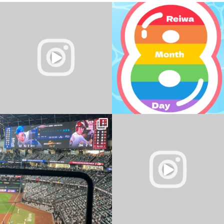
夏の無料体験受付中
＼
令和8年8月8日
／
今日は、8ならびの日ですね。
暑い日が続いていますね
...
なんの日なんですかね？
...
0
0
0
0
パソコン教室 YESパソコン学院 新さっぽ
ろ校
おはようございます
...
・
・
...
0
0
2
0