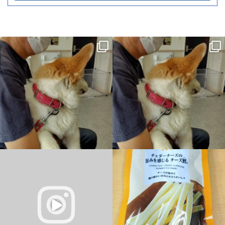
昨日は朝一からまる子の通院。歯槽膿漏
昨日は朝一からまる子の通院。歯槽膿漏
の進行を抑えるために・・・。
...
の進行を抑えるために・・・。
...
3
0
12
0
この夏、パソコンで「新しい」体験を
チーズ鱈®なう
パソコン・スマホ・ワ
しませんか？
ードプレス教室本日のレッスン全て終了
しました
明日は祝日定
...
＼小学生向け／
...
9
0
1
0