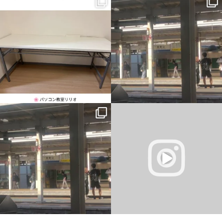
新しい机が入りました。
一番最初の予定では、午前中教室、午後
から大阪市内出張だったのですが、父の
横に並んで、同じ画面を見ながら。
主治医が父を含めて話をしまし
...
...
1
0
0
0
一番最初の予定では、午前中教室、午後
仕事終わりに駐車場から花火が見れまし
から大阪市内出張だったのですが、父の
た
主治医が父を含めて話をしまし
...
#岡山市東区平島
#花火
#きれい
...
6
0
4
0