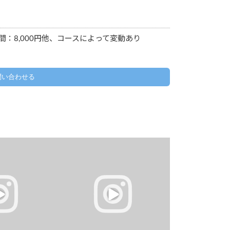
間：8,000円他、コースによって変動あり
問い合わせる
から花火が見れまし
今日も、受講生様がご自身のペースで楽
しく学んでおられます
東区平島
花火
...
れい
...
9
0
0