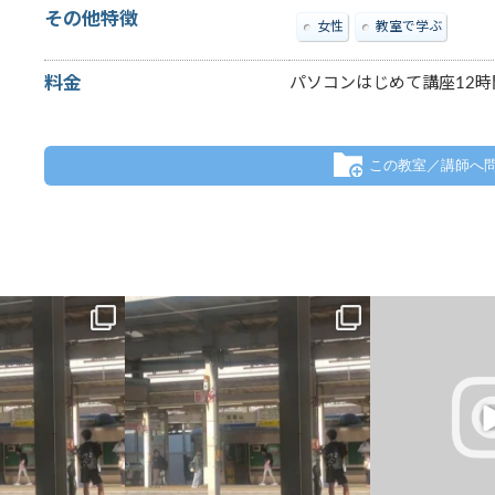
その他特徴
女性
教室で学ぶ
料金
パソコンはじめて講座12時
この教室／講師へ
は、午前中教室、午後
一番最初の予定では、午前中教室、午後
仕事終わりに駐車場
だったのですが、父の
から大阪市内出張だったのですが、父の
た
めて話をしまし
...
主治医が父を含めて話をしまし
...
#岡山市
#
#き
0
6
0
4