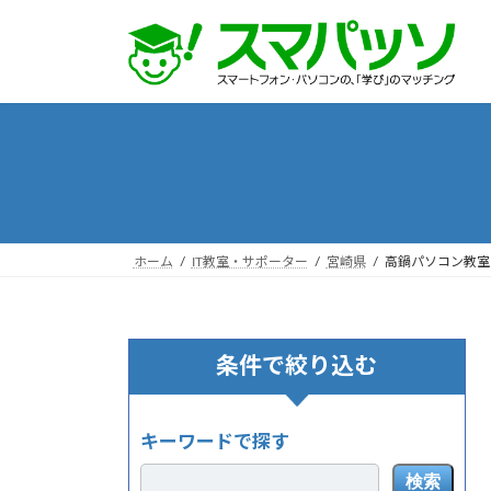
コ
ナ
ン
ビ
テ
ゲ
ン
ー
ツ
シ
へ
ョ
ス
ン
キ
に
ッ
移
プ
動
ホーム
IT教室・サポーター
宮崎県
高鍋パソコン教室
条件で絞り込む
キーワードで探す
検索