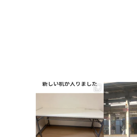
新しい机が入りました。
一番最初の予定で
から大阪市内出張
横に並んで、同じ画面を見ながら。
主治医が父を含
...
1
0
0