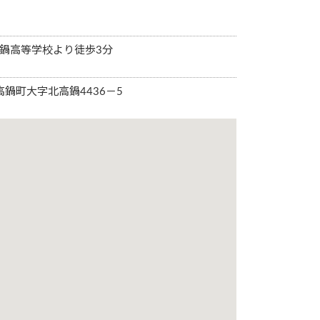
高鍋高等学校より徒歩3分
郡高鍋町大字北高鍋4436－5