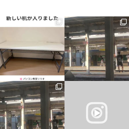
新しい机が入りました。
一番最初の予定では、午前中教室、午後
から大阪市内出張だったのですが、父の
横に並んで、同じ画面を見ながら。
主治医が父を含めて話をしまし
...
...
1
0
0
0
一番最初の予定では、午前中教室、午後
仕事終わりに駐車場から花火が見れまし
から大阪市内出張だったのですが、父の
た
主治医が父を含めて話をしまし
...
#岡山市東区平島
#花火
#きれい
...
6
0
4
0