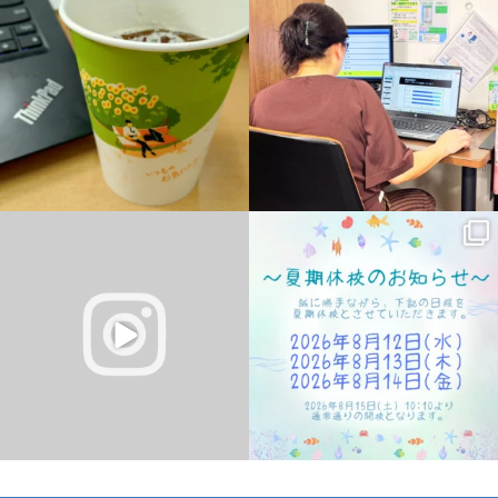
ホ・ワードプレス教室本日日曜日は定休
PowerPointをお勉強中のSさん♪
...
日です
#ワードプレス
...
0
0
12
0
#パソコン教室
こんにちは。
#遠賀町
ハローパソコン教室 幕張校のKです！
#水巻町
#岡垣町
無料体験レッスン受付中！
...
#芦屋町
2
0
2
0