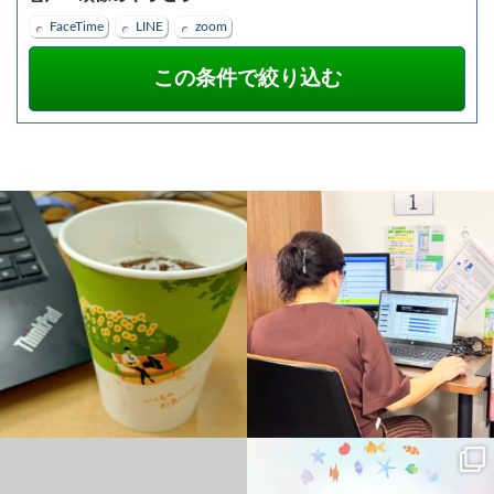
FaceTime
LINE
zoom
アイスコーヒーなう
パソコン・スマ
word・Excelを資格まで取得され、今は
ホ・ワードプレス教室本日日曜日は定休
PowerPointをお勉強中のSさん♪
...
日です
#ワードプレス
...
0
0
12
0
#パソコン教室
こんにちは。
#遠賀町
ハローパソコン教室 幕張校のKです！