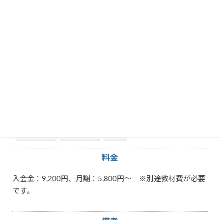
教えられる内容
AutoCAD
Excel
PowerPoint
Windows
Word
パソコン
マイクロソフト「オフィス」
その他特徴
指定の場所
教室で学ぶ
男性
料金
入会金：9,200円、月謝：5,800円～ ※別途教材費が必要
です。