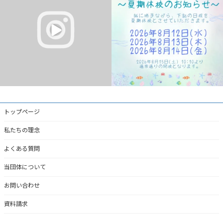
#水巻町
#岡垣町
無料体験レッスン受付中！
...
#芦屋町
2
0
2
0
トップページ
私たちの理念
よくある質問
当団体について
お問い合わせ
資料請求