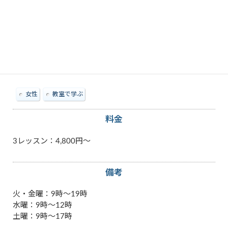
Excel
PowerPoint
Windows
Word
パソコン
マイクロソフト「オフィス」
その他特徴
女性
教室で学ぶ
料金
3レッスン：4,800円～
備考
火・金曜：9時～19時
水曜：9時～12時
土曜：9時～17時