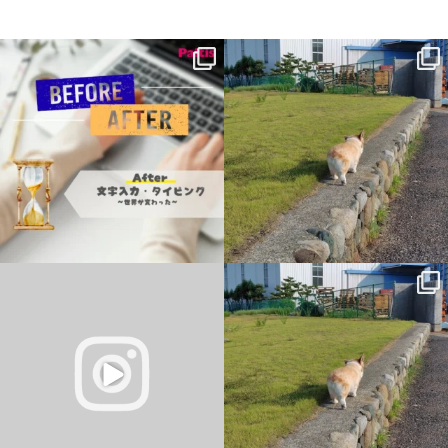
キーボードを見ながら、
父の病気が進行してからなんかモヤモヤ
人差し指で一文字ずつ入力していた頃。
する・・・ってのは、私と父は親子だけ
...
ど、私と母は親子ではない。父
...
2
0
14
0
今日は歯車の仕組みをお勉強
父の病気が進行してからなんかモヤモヤ
する・・・ってのは、私と父は親子だけ
そして、何回もチャレンジして……
ど、私と母は親子ではない。父
...
ついに
...
2
0
4
0