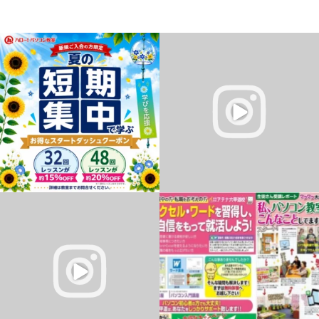
こんにちは!
就労支援施設「キャリカク半田」の一日
ハローパソコン教室 幕張校
の始まり、【朝のルーティン】を分かり
インストラクターのKです♪
やすく解説した動画です。
...
...
5
0
0
0
ゲームを作るって難しそう…？
✽.｡.:*・ﾟ ✽.｡.:*・ﾟ ✽.｡.:*・ﾟ ✽.｡.:*・ﾟ
実は小学生でも楽しくチャレンジできち
✽.｡.:*・ﾟ
ゃいます！
...
...
0
0
0
0