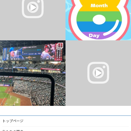
0
0
0
0
パソコン教室 YESパソコン学院 新さっぽ
ろ校
おはようございます
...
・
・
...
0
0
2
0
トップページ