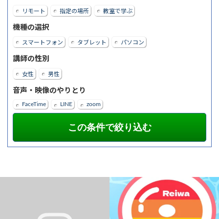
リモート
指定の場所
教室で学ぶ
機種の選択
スマートフォン
タブレット
パソコン
講師の性別
女性
男性
音声・映像のやりとり
FaceTime
LINE
zoom
夏の無料体験受付中
＼
令和8年8月8日
／
今日は、8ならびの日ですね。
暑い日が続いていますね
...
なんの日なんですかね？
...