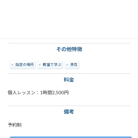
教えられる内容
Excel
PowerPoint
VBA
Windows
Word
パソコン
マイクロソフト「オフィス」
その他特徴
指定の場所
教室で学ぶ
男性
料金
個人レッスン：1時間2,500円
備考
予約制