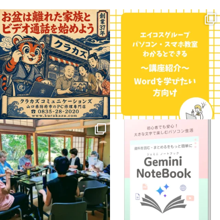
お盆の時期、遠くに住むご家族やお孫さ
こんにちは！三重県に7校舎、愛知県に4
んに会いたくなりますよね。
校舎展開しているエイコスグループのパ
...
ソコン・スマホ教室わかると
...
0
0
0
0
.
【新講座のお知らせ】
8月に入って
益々暑さ厳しい日が続きますね
パソコンで学ぶ
「Gemini
...
猛暑の中ですが、今週は
...
1
0
3
0