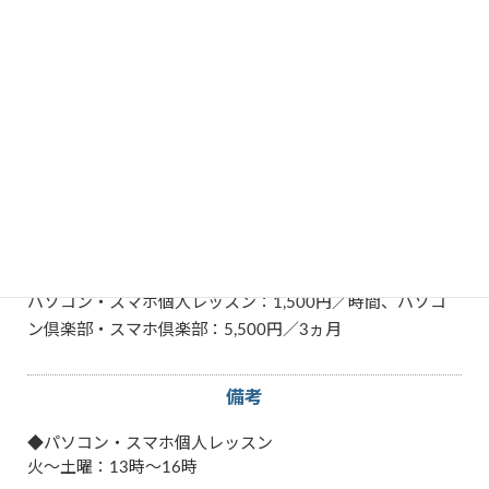
教えられる内容
スマートフォン
パソコン
その他特徴
教室で学ぶ
料金
パソコン・スマホ個人レッスン：1,500円／時間、パソコ
ン倶楽部・スマホ倶楽部：5,500円／3ヵ月
備考
◆パソコン・スマホ個人レッスン
火～土曜：13時～16時