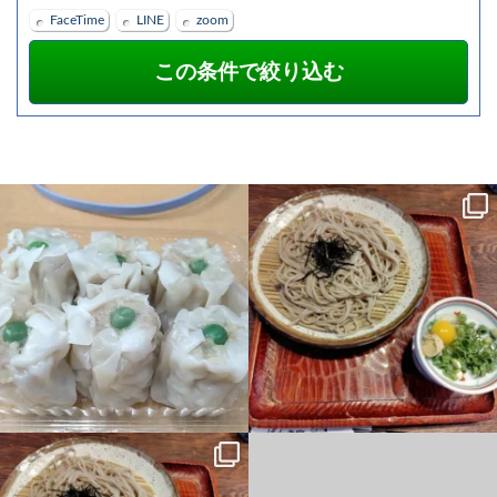
FaceTime
LINE
zoom
シューマイなう パソコン教室本日終了
昨日の夜、胃が痛いし、吐き気はする
しました
明日は１２時から #パソコン
し・・・色々考えるとこうなってしま
教室 #鶴見区
...
う・・・。結構メンタル弱い星人で
...
15
0
9
0
昨日の夜、胃が痛いし、吐き気はする
タイピングにチャレンジ！
し・・・色々考えるとこうなってしま
Scratchでプログラミング！