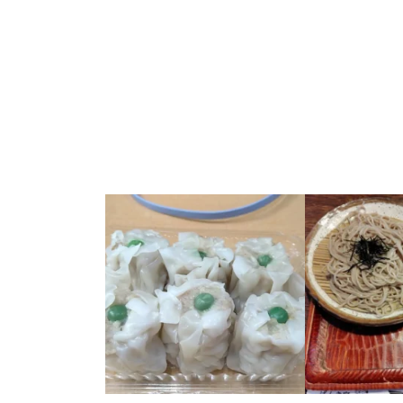
シューマイなう パソコン教室本日終了
昨日の夜、胃が痛
しました
明日は１２時から #パソコ
し・・・色々考え
ン教室 #鶴見区
...
う・・・。結構メ
15
0
9