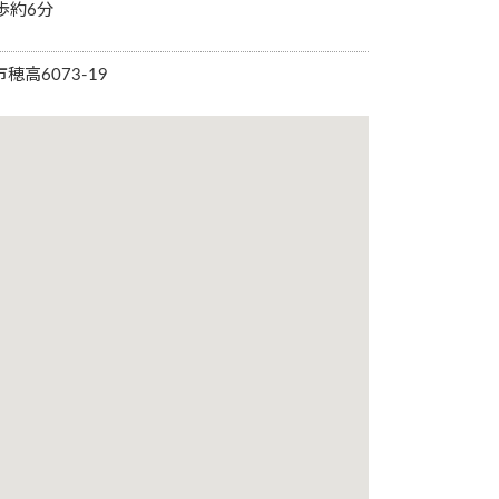
歩約6分
穂高6073-19