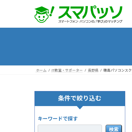
コ
ナ
ン
ビ
テ
ゲ
ン
ー
ツ
シ
へ
ョ
ス
ン
キ
に
ッ
移
プ
動
ホーム
IT教室・サポーター
長野県
穂高パソコンスク
条件で絞り込む
キーワードで探す
検索