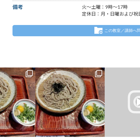
備考
火～土曜：9時～17時
定休日：月・日曜および祝
この教室／講師へ
いし、吐き気はする
昨日の夜、胃が痛いし、吐き気はする
タイピング
るとこうなってしま
し・・・色々考えるとこうなってしま
Scratch
ンタル弱い星人で
...
う・・・。結構メンタル弱い星人で
...
..
0
2
0
5