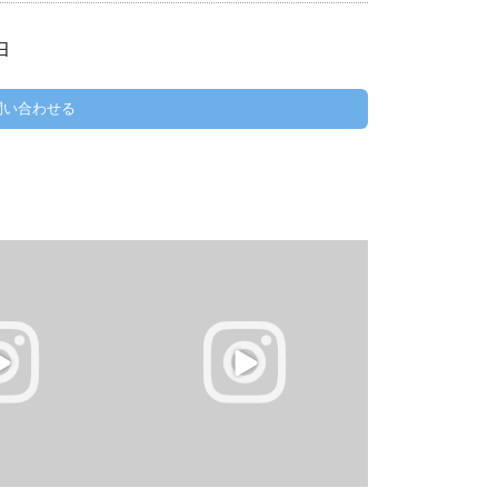
日
問い合わせる
にチャレンジ！
西武新宿線下井草パソコン教室真夏のス
でプログラミング！
キルアップ応援&新企画30分パーソナル
.
レッスン開催！
...
0
0
0