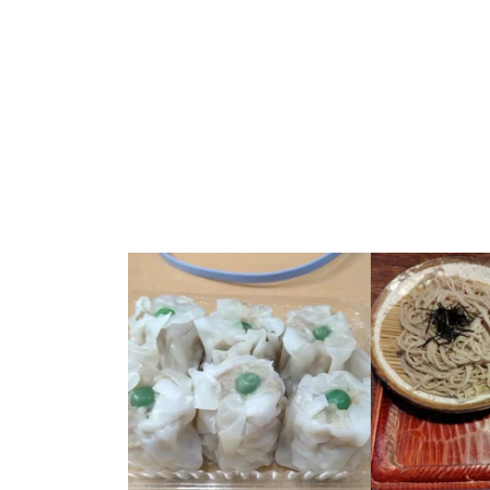
シューマイなう パソコン教室本日終了
昨日の夜、胃が痛
しました
明日は１２時から #パソコ
し・・・色々考え
ン教室 #鶴見区
...
う・・・。結構メ
15
0
9