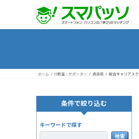
コ
ナ
ン
ビ
テ
ゲ
ン
ー
ツ
シ
へ
ョ
ス
ン
キ
に
ッ
移
プ
動
ホーム
IT教室・サポーター
青森県
総合キャリアスクー
条件で絞り込む
キーワードで探す
検索