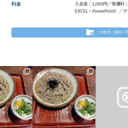
料金
入会金：1,000円／受講料：
EXCEL・PowerPoint）
この教室／講師へ
いし、吐き気はする
昨日の夜、胃が痛いし、吐き気はする
タイピング
るとこうなってしま
し・・・色々考えるとこうなってしま
Scratch
ンタル弱い星人で
...
う・・・。結構メンタル弱い星人で
...
..
0
2
0
5