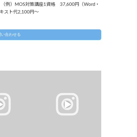
（例）MOS対策講座1資格 37,600円（Word・
／テキスト代2,100円～
問い合わせる
にチャレンジ！
西武新宿線下井草パソコン教室真夏のス
でプログラミング！
キルアップ応援&新企画30分パーソナル
.
レッスン開催！
...
0
0
0