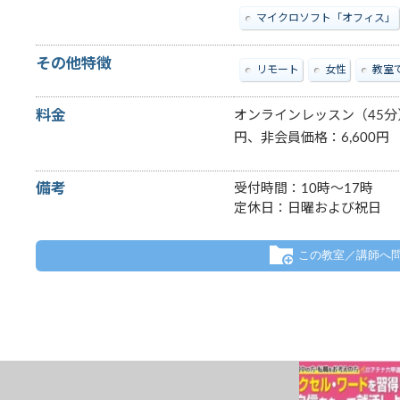
マイクロソフト「オフィス」
その他特徴
リモート
女性
教室
料金
オンラインレッスン（45分
円、非会員価格：6,600円
備考
受付時間：10時～17時
定休日：日曜および祝日
この教室／講師へ
ャリカク半田」の一日
ゲームを作るって難しそう…？
✽.｡.:*・ﾟ ✽.｡.:*・ﾟ
ルーティン】を分かり
実は小学生でも楽しくチャレンジできち
✽.｡.