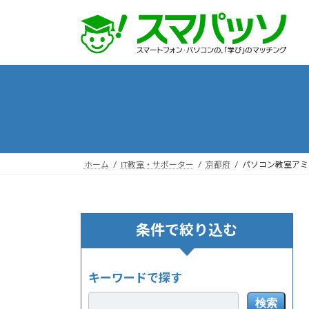
コ
ナ
ン
ビ
テ
ゲ
ン
ー
ツ
シ
へ
ョ
ス
ン
キ
に
ッ
移
プ
動
ホーム
IT教室・サポーター
京都府
パソコン教室アミ
条件で絞り込む
キーワードで探す
検索