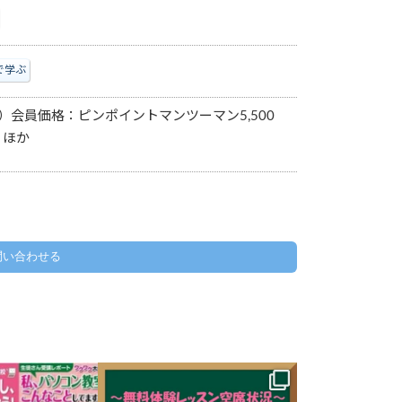
で学ぶ
）会員価格：ピンポイントマンツーマン5,500
 ほか
問い合わせる
 ✽.｡.:*・ﾟ ✽.｡.:*・ﾟ
ハロー！パソコン教室 イオンモール木
:*・ﾟ
更津校です。