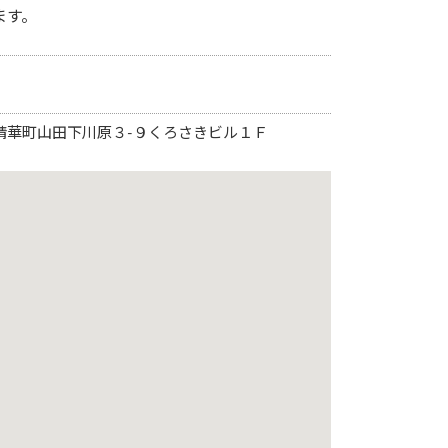
ます。
楽郡精華町山田下川原３-９くろさきビル１Ｆ