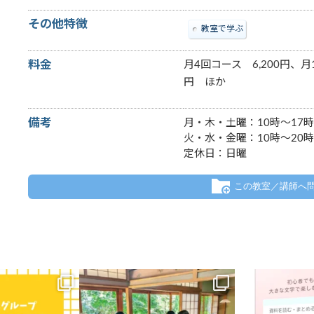
その他特徴
教室で学ぶ
料金
月4回コース 6,200円、月1
円 ほか
備考
月・木・土曜：10時～17時
火・水・金曜：10時～20時
定休日：日曜
この教室／講師へ
に7校舎、愛知県に4
.
【新講座
エイコスグループのパ
8月に入って
ホ教室わかると
...
益々暑さ厳しい日が続きますね
パソコ