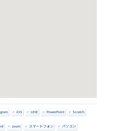
agram
iOS
LINE
PowerPoint
Scratch
rd
zoom
スマートフォン
パソコン