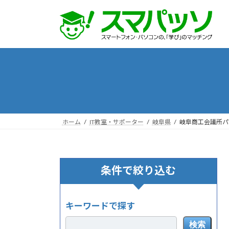
コ
ナ
ン
ビ
テ
ゲ
ン
ー
ツ
シ
へ
ョ
ス
ン
キ
に
ッ
移
プ
動
ホーム
IT教室・サポーター
岐阜県
岐阜商工会議所パ
条件で絞り込む
キーワードで探す
検索