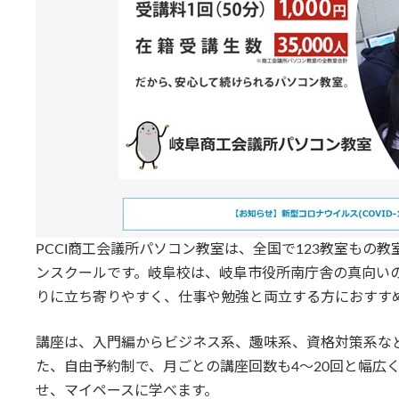
PCCI商工会議所パソコン教室は、全国で123教室もの
ンスクールです。岐阜校は、岐阜市役所南庁舎の真向い
りに立ち寄りやすく、仕事や勉強と両立する方におすす
講座は、入門編からビジネス系、趣味系、資格対策系など
た、自由予約制で、月ごとの講座回数も4～20回と幅広
せ、マイペースに学べます。