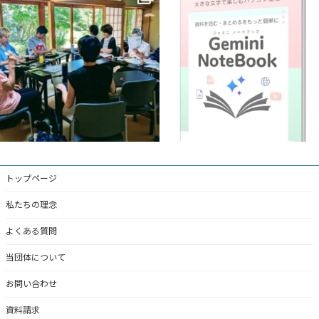
8月に入って
益々暑さ厳しい日が続きますね
パソコンで学ぶ
「Gemini
...
猛暑の中ですが、今週は
...
1
0
3
0
トップページ
私たちの理念
よくある質問
当団体について
お問い合わせ
資料請求