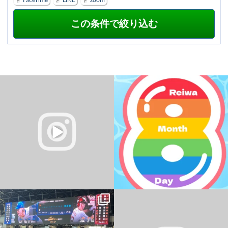
夏の無料体験受付中
＼
令和8年8月8日
／
今日は、8ならびの日ですね。
暑い日が続いていますね
...
なんの日なんですかね？
...
0
0
0
0
パソコン教室 YESパソコン学院 新さっぽ
ろ校
おはようございます
...
・