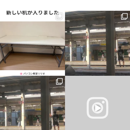
新しい机が入りました。
一番最初の予定では、午前中教室、午後
から大阪市内出張だったのですが、父の
横に並んで、同じ画面を見ながら。
主治医が父を含めて話をしまし
...
...
1
0
0
0
一番最初の予定では、午前中教室、午後
仕事終わりに駐車場から花火が見れまし
から大阪市内出張だったのですが、父の
た
主治医が父を含めて話をしまし
...
#岡山市東区平島
#花火
#きれい
...
6
0
4
0