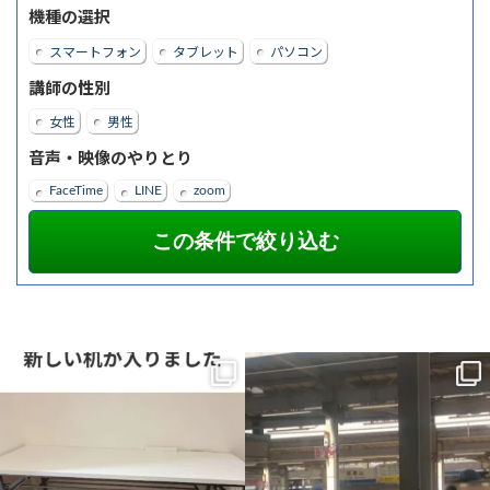
機種の選択
スマートフォン
タブレット
パソコン
講師の性別
女性
男性
音声・映像のやりとり
FaceTime
LINE
zoom
新しい机が入りました。
一番最初の予定では、午前中教室、午後
から大阪市内出張だったのですが、父の
横に並んで、同じ画面を見ながら。
主治医が父を含めて話をしまし
...
...
1
0
0
0