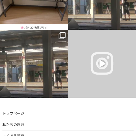
一番最初の予定では、午前中教室、午後
仕事終わりに駐車場から花火が見れまし
から大阪市内出張だったのですが、父の
た
主治医が父を含めて話をしまし
...
#岡山市東区平島
#花火
#きれい
...
6
0
4
0
トップページ
私たちの理念