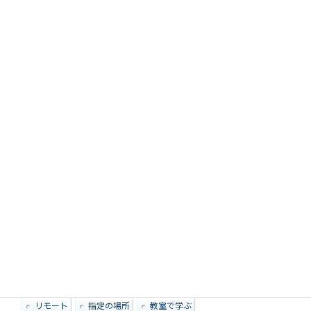
教えられる内容
Android
Excel
Facebook
Instagram
iOS
LINE
PowerPoint
Scratch
Twitter
Windows
Word
zoom
スマートフォン
パソコン
その他特徴
リモート
指定の場所
教室で学ぶ