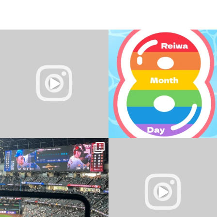
夏の無料体験受付中
＼
令和8年8月8日
／
今日は、8ならびの日ですね。
暑い日が続いていますね
...
なんの日なんですかね？
...
0
0
0
0
パソコン教室 YESパソコン学院 新さっぽ
ろ校
おはようございます
...
・
・
...
0
0
2
0