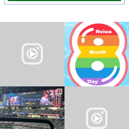
夏の無料体験受付中
＼
令和8年8月8日
／
今日は、8ならびの日ですね。
暑い日が続いていますね
...
なんの日なんですかね？
...
0
0
0
0
パソコン教室 YESパソコン学院 新さっぽ
ろ校
おはようございます
...
・
・
...
0
0
2
0